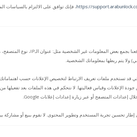
فإنك توافق على الالتزام بالسياسات الموض
https://support.arabunlock.
نوع المتصفح، مزود الخدمة، وتاريخ/وقت ال
قني) ولا يتم ربطها بمعلوماتك الشخصية
قد تستخدم ملفات تعريف الارتباط لتخصيص الإعلانات حسب اهتماماتك. يحق لشركات الإعلانات كطرف ث
الإعلانات وقياس فعاليتها. لا نتحكم في هذه الملفات بعد تفعيلها من جهازك، ولا نتحمل أي مس
ن خلال إعدادات المتصفح أو عبر زيارة إعدادات إعلانات
ي إطار تحسين تجربة المستخدم وتطوير المحتوى. لا نقوم ببيع أو مشاركة