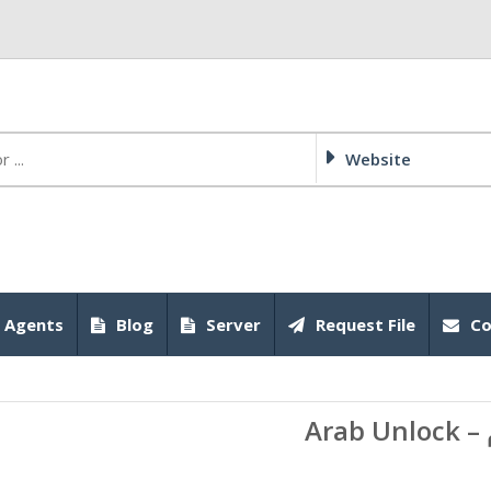
Website
 Agents
Blog
Server
Request File
Co
كام