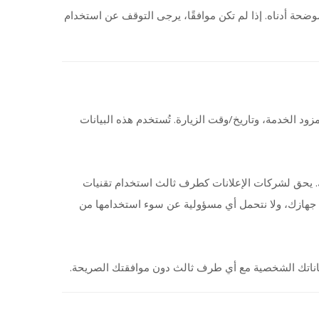
، حة أدناه. إذا لم تكن موافقًا، يرجى التوقف عن استخدام
نحرص على حماية خصوصية زوارنا بشكل كامل. قد يقوم موقعنا بجمع بعض المعلومات غير الشخصية مثل: عنوان الـIP، زيارة. تُستخدم هذه البيانات
نستخدم خدمات إعلانية خارجية مثل Google AdSense، الث استخدام تقنيات
مثل: Cookies – JavaScript – Web Beacons ؤولية عن سوء استخدامها من
 بياناتك الشخصية مع أي طرف ثالث دون موافقتك الصريحة